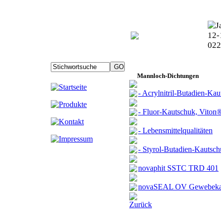
Mannloch-Dichtungen
- Acrylnitril-Butadien-K
- Fluor-Kautschuk, Vito
- Lebensmittelqualitäten
- Styrol-Butadien-Kautsc
novaphit SSTC TRD 401
novaSEAL OV Gewebekau
Zurück