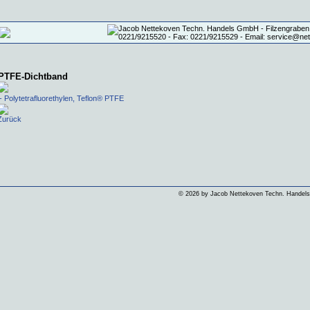
PTFE-Dichtband
- Polytetrafluorethylen, Teflon® PTFE
Zurück
©
2026 by Jacob Nettekoven Techn. Hande