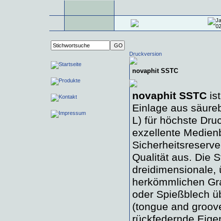
Druckversion
novaphit SSTC
novaphit SSTC
is
Einlage aus säure
L) für höchste Dr
exzellente Medien
Sicherheitsreserv
Qualität aus. Die S
dreidimensionale,
herkömmlichen Gra
oder Spießblech üb
(tongue and groov
rückfedernde Eige