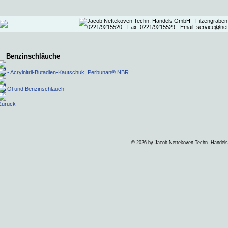
Benzinschläuche
- Acrylnitril-Butadien-Kautschuk, Perbunan® NBR
Öl und Benzinschlauch
Zurück
©
2026 by Jacob Nettekoven Techn. Hande