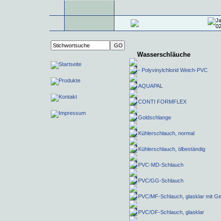
Wasserschläuche
- Polyvinylchlorid Weich-PVC
AQUAPAL
CONTI FORMFLEX
Goldschlange
Kühlerschlauch, normal
Kühlerschlauch, ölbeständig
PVC-MD-Schlauch
PVC/GG-Schlauch
PVC/MF-Schlauch, glasklar mit G
PVC/OF-Schlauch, glasklar