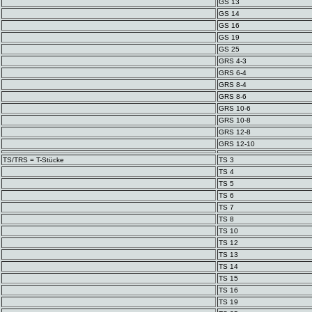
GS 13
GS 14
GS 16
GS 19
GS 25
GRS 4-3
GRS 6-4
GRS 8-4
GRS 8-6
GRS 10-6
GRS 10-8
GRS 12-8
GRS 12-10
TS/TRS = T-Stücke
TS 3
TS 4
TS 5
TS 6
TS 7
TS 8
TS 10
TS 12
TS 13
TS 14
TS 15
TS 16
TS 19