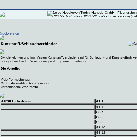
Druckversion
Kunststoff-Schlauchverbinder
SV, die leichten und hochfesten Kunststoffverbinder sind für Schlauch- und Kunststoffrohrver
geeignet und finden Verwendung in der gesamten Industrie.
Die Vorteile:
Viele Formgebungen
Große Auswahl an Abmessungen
Verschiedene Werkstoffe
GS/GRS = Verbinder
GS 3
GS 4
GS 5
GS 6
GS 8
GS 10
GS 12