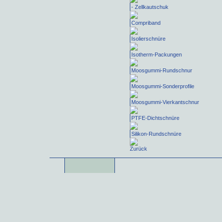
- Zellkautschuk
Compriband
Isolierschnüre
Isotherm-Packungen
Moosgummi-Rundschnur
Moosgummi-Sonderprofile
Moosgummi-Vierkantschnur
PTFE-Dichtschnüre
Silikon-Rundschnüre
Zurück