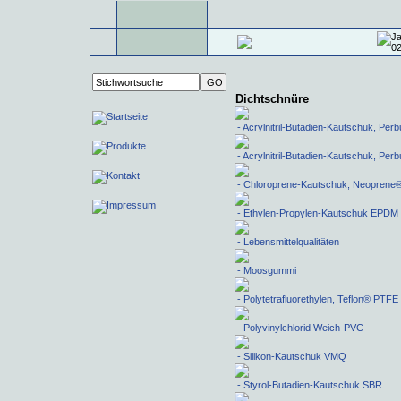
Dichtschnüre
- Acrylnitril-Butadien-Kautschuk, P
- Acrylnitril-Butadien-Kautschuk, P
- Chloroprene-Kautschuk, Neoprene
- Ethylen-Propylen-Kautschuk EPDM
- Lebensmittelqualitäten
- Moosgummi
- Polytetrafluorethylen, Teflon® PTFE
- Polyvinylchlorid Weich-PVC
- Silikon-Kautschuk VMQ
- Styrol-Butadien-Kautschuk SBR