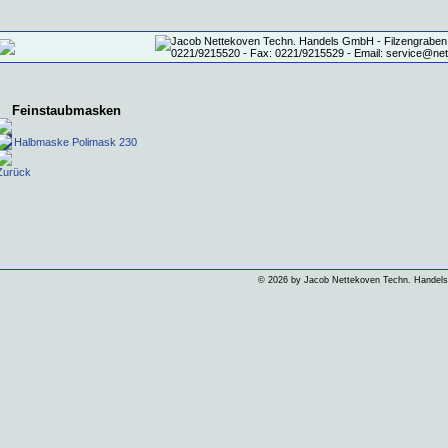
Feinstaubmasken
Halbmaske Polimask 230
Zurück
©
2026 by Jacob Nettekoven Techn. Hande