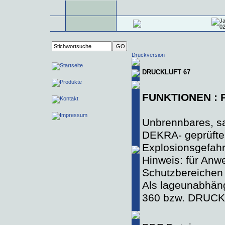
Druckversion
DRUCKLUFT 67
FUNKTIONEN : Pr
Unbrennbares, sa
DEKRA- geprüfter
Explosionsgefah
Hinweis: für An
Schutzbereiche
Als lageunabhän
360 bzw. DRUC