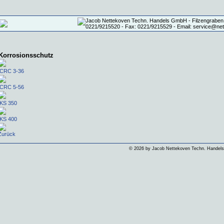
Korrosionsschutz
CRC 3-36
CRC 5-56
KS 350
KS 400
Zurück
©
2026 by Jacob Nettekoven Techn. Hande