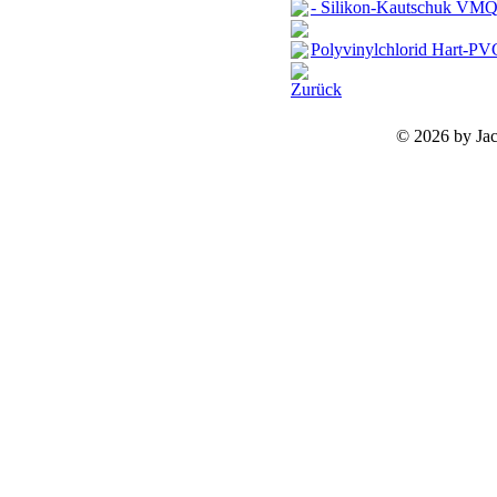
- Silikon-Kautschuk VM
Polyvinylchlorid Hart-PV
Zurück
©
2026 by Ja