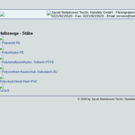
Halbzeuge - Stäbe
- Polyamid PA
- Polyethylen PE
- Polytetrafluorethylen, Teflon® PTFE
- Polyurethan-Kautschuk Vulkollan® AU
Polyvinylchlorid Hart-PVC
Zurück
©
2026 by Jacob Nettekoven Techn. Hande