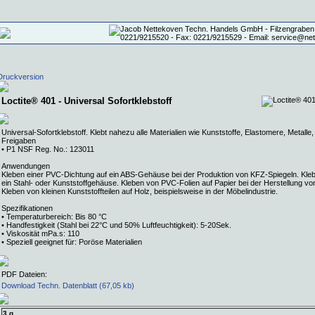
Druckversion
Loctite® 401 - Universal Sofortklebstoff
Universal-Sofortklebstoff. Klebt nahezu alle Materialien wie Kunststoffe, Elastomere, Metalle,
Freigaben
• P1 NSF Reg. No.: 123011
Anwendungen
Kleben einer PVC-Dichtung auf ein ABS-Gehäuse bei der Produktion von KFZ-Spiegeln. Kl
ein Stahl- oder Kunststoffgehäuse. Kleben von PVC-Folien auf Papier bei der Herstellung v
Kleben von kleinen Kunststoffteilen auf Holz, beispielsweise in der Möbelindustrie.
Spezifikationen
• Temperaturbereich: Bis 80 °C
• Handfestigkeit (Stahl bei 22°C und 50% Luftfeuchtigkeit): 5-20Sek.
• Viskosität mPa.s: 110
• Speziell geeignet für: Poröse Materialien
PDF Dateien:
Download Techn. Datenblatt (67,05 kb)
3 g