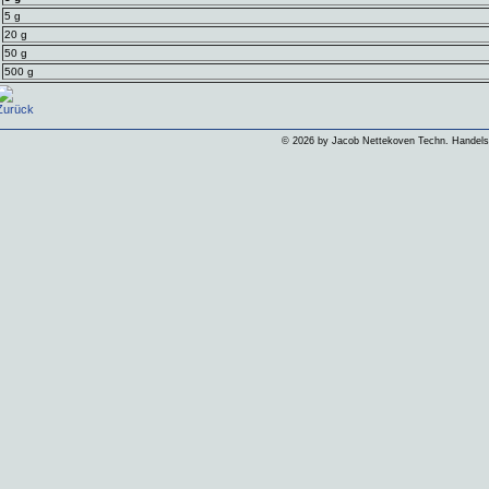
5 g
20 g
50 g
500 g
Zurück
©
2026 by Jacob Nettekoven Techn. Hande