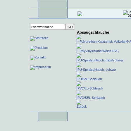
Absaugschläuche
- Polyurethan-Kautschuk Vulkollan® 
- Polyvinylchlorid Weich-PVC
PU-Spiralschlauch, mittelschwer
PU-Spiralschlauch, schwer
PU/KM-Schlauch
PVC/LL-Schlauch
PVC/SEL-Schlauch
Zurück