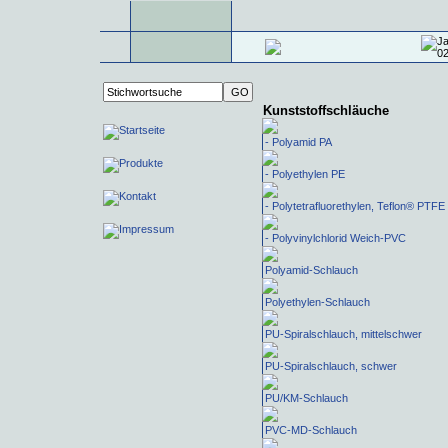
Kunststoffschläuche
- Polyamid PA
- Polyethylen PE
- Polytetrafluorethylen, Teflon® PTFE
- Polyvinylchlorid Weich-PVC
Polyamid-Schlauch
Polyethylen-Schlauch
PU-Spiralschlauch, mittelschwer
PU-Spiralschlauch, schwer
PU/KM-Schlauch
PVC-MD-Schlauch