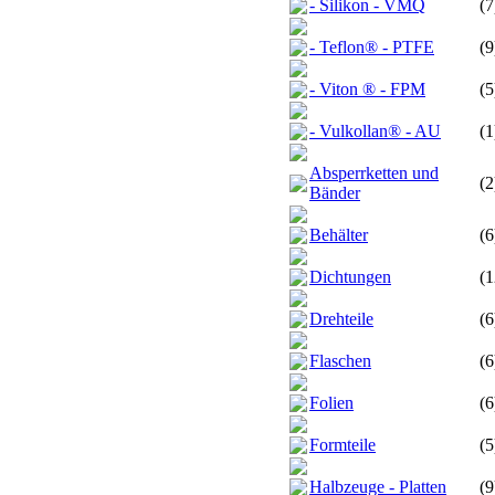
- Silikon - VMQ
(7
- Teflon® - PTFE
(9
- Viton ® - FPM
(5
- Vulkollan® - AU
(1
Absperrketten und
(2
Bänder
Behälter
(6
Dichtungen
(1
Drehteile
(6
Flaschen
(6
Folien
(6
Formteile
(5
Halbzeuge - Platten
(9