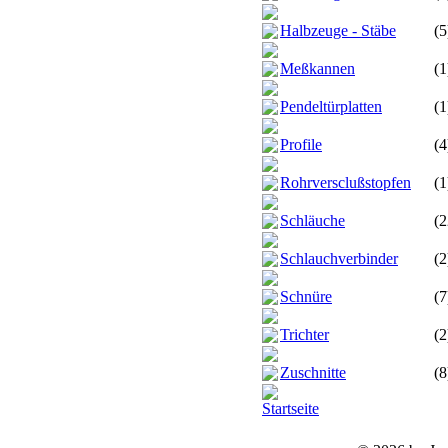
Halbzeuge - Stäbe
(5
Meßkannen
(1
Pendeltürplatten
(1
Profile
(4
Rohrversclußstopfen
(1
Schläuche
(2
Schlauchverbinder
(2
Schnüre
(7
Trichter
(2
Zuschnitte
(8
Startseite