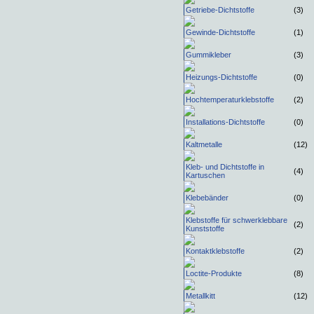
Getriebe-Dichtstoffe
(3)
Gewinde-Dichtstoffe
(1)
Gummikleber
(3)
Heizungs-Dichtstoffe
(0)
Hochtemperaturklebstoffe
(2)
Installations-Dichtstoffe
(0)
Kaltmetalle
(12)
Kleb- und Dichtstoffe in
(4)
Kartuschen
Klebebänder
(0)
Klebstoffe für schwerklebbare
(2)
Kunststoffe
Kontaktklebstoffe
(2)
Loctite-Produkte
(8)
Metallkitt
(12)