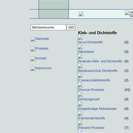
Kleb- und Dichtstoffe
Acryl-Dichtstoffe
(0)
Alleskleber
(0)
Anairobe Kleb- und Dichtstoffe
(6)
Butylkautschuk-Dichtstoffe
(2)
Cyanacrylatklebstoffe
(2)
Devcon-Produkte
(41)
Dichtungshanf
(0)
Doppelseitige Klebebänder
(0)
Flächendichtstoffe
(4)
Flexane-Produkte
(7)